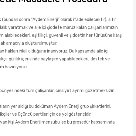
 (bundan sonra “Aydem Enerji” olarak ifade edilecektir), sıfır
alık yaratmak ve aile içi şiddete maruz kalan çalışanlarımızın
 alabilecekleri, eşitlikçi, güvenli ve şiddetin her türlüsüne karşı
amak amacıyla oluşturulmuştur.
san hakları ihlali olduğuna inanıyoruz. Bu kapsamda aile içi
kçi, gizlilik içerisinde paylaşım yapabilecekleri, destek ve
am hazırlıyoruz.
i bünyesindeki tüm çalışanları cinsiyet ayrımı gözetmeksizin
arın yer aldığı bu doküman Aydem Enerji grup şirketlerini,
ikçiler ve üçüncü partiler için de yol göstericidir.
ayan kişi Aydem Enerji mensubu ise bu prosedür kapsamında