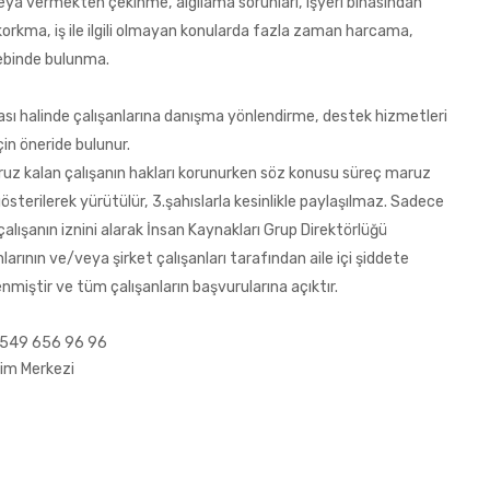
 vermekten çekinme, algılama sorunları, işyeri binasından
orkma, iş ile ilgili olmayan konularda fazla zaman harcama,
lebinde bulunma.
ası halinde çalışanlarına danışma yönlendirme, destek hizmetleri
çin öneride bulunur.
 maruz kalan çalışanın hakları korunurken söz konusu süreç maruz
österilerek yürütülür, 3.şahıslarla kesinlikle paylaşılmaz. Sadece
alışanın iznini alarak İnsan Kaynakları Grup Direktörlüğü
anlarının ve/veya şirket çalışanları tarafından aile içi şiddete
nmiştir ve tüm çalışanların başvurularına açıktır.
/ 0549 656 96 96
şim Merkezi