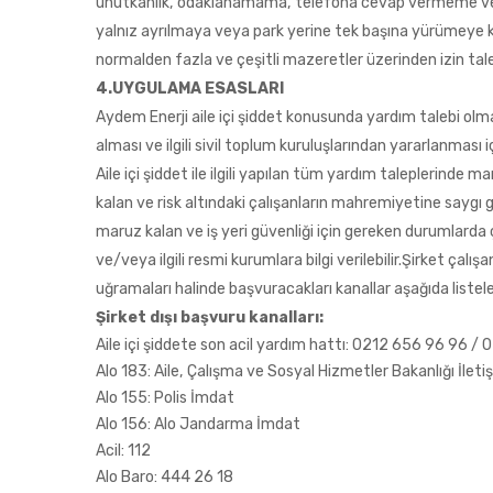
unutkanlık, odaklanamama, telefona cevap vermeme veya
yalnız ayrılmaya veya park yerine tek başına yürümeye k
normalden fazla ve çeşitli mazeretler üzerinden izin ta
4.UYGULAMA ESASLARI
Aydem Enerji aile içi şiddet konusunda yardım talebi olm
alması ve ilgili sivil toplum kuruluşlarından yararlanması i
Aile içi şiddet ile ilgili yapılan tüm yardım taleplerinde
kalan ve risk altındaki çalışanların mahremiyetine saygı g
maruz kalan ve iş yeri güvenliği için gereken durumlarda ç
ve/veya ilgili resmi kurumlara bilgi verilebilir.Şirket çalış
uğramaları halinde başvuracakları kanallar aşağıda listele
Şirket dışı başvuru kanalları:
Aile içi şiddete son acil yardım hattı: 0212 656 96 96 
Alo 183: Aile, Çalışma ve Sosyal Hizmetler Bakanlığı İleti
Alo 155: Polis İmdat
Alo 156: Alo Jandarma İmdat
Acil: 112
Alo Baro: 444 26 18