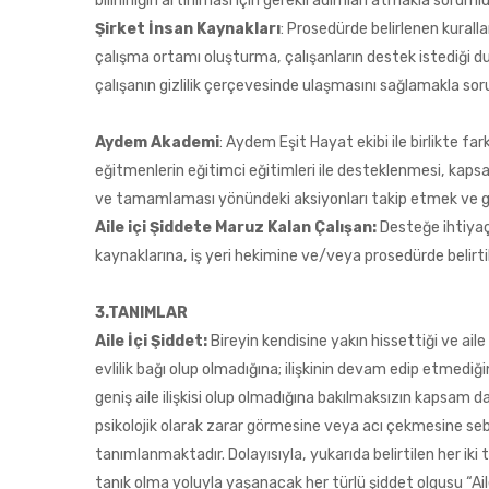
bilinirliğin artırılması için gerekli adımları atmakla soruml
Şirket İnsan Kaynakları
: Prosedürde belirlenen kuralla
çalışma ortamı oluşturma, çalışanların destek istediği 
çalışanın gizlilik çerçevesinde ulaşmasını sağlamakla so
Aydem Akademi
: Aydem Eşit Hayat ekibi ile birlikte fa
eğitmenlerin eğitimci eğitimleri ile desteklenmesi, kapsa
ve tamamlaması yönündeki aksiyonları takip etmek ve g
Aile içi Şiddete Maruz Kalan Çalışan:
Desteğe ihtiyaç
kaynaklarına, iş yeri hekimine ve/veya prosedürde belirt
3.TANIMLAR
Aile İçi Şiddet:
Bireyin kendisine yakın hissettiği ve aile
evlilik bağı olup olmadığına; ilişkinin devam edip etmedi
geniş aile ilişkisi olup olmadığına bakılmaksızın kapsam dah
psikolojik olarak zarar görmesine veya acı çekmesine sebe
tanımlanmaktadır. Dolayısıyla, yukarıda belirtilen her iki 
tanık olma yoluyla yaşanacak her türlü şiddet olgusu “Ail