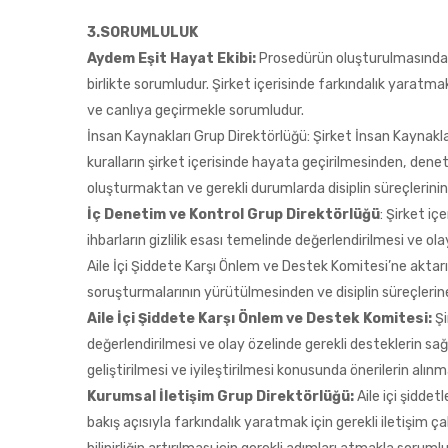
3.SORUMLULUK
Aydem Eşit Hayat Ekibi:
Prosedürün oluşturulmasından
birlikte sorumludur. Şirket içerisinde farkındalık yaratmak i
ve canlıya geçirmekle sorumludur.
İnsan Kaynakları Grup Direktörlüğü: Şirket İnsan Kaynaklar
kuralların şirket içerisinde hayata geçirilmesinden, denet
oluşturmaktan ve gerekli durumlarda disiplin süreçlerini
İç Denetim ve Kontrol Grup Direktörlüğü
: Şirket i
ihbarların gizlilik esası temelinde değerlendirilmesi ve ol
Aile İçi Şiddete Karşı Önlem ve Destek Komitesi’ne aktar
soruşturmalarının yürütülmesinden ve disiplin süreçler
Aile İçi Şiddete Karşı Önlem ve Destek Komitesi:
Şi
değerlendirilmesi ve olay özelinde gerekli desteklerin 
geliştirilmesi ve iyileştirilmesi konusunda önerilerin al
Kurumsal İletişim Grup Direktörlüğü:
Aile içi şiddet
bakış açısıyla farkındalık yaratmak için gerekli iletişim ç