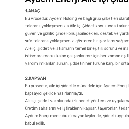
1.AMAÇ
Bu Prosedür, Aydem Holding ve bağlı grup şirketleri olarak
tolerans yaklaşımımızla Aile İçi Şiddet konusunda farkınd
güven ve gizlilik içinde konuşabilecekleri, destek ve yardım
sıfır tolerans yaklaşımımızı gösteren bir iş ortamı sağl
Aile içi şiddet ve istismarın temel bir eşitlik sorunu ve in
istismara maruz kalan çalışanlarımız için her zaman eşitli
yardım imkanları sunan, şiddetin her türüne karşı bir ort
2.KAPSAM
Bu prosedür, aile içi şiddetle mücadele için Aydem Enerj
kapsayıcı şekilde hazırlanmıştır.
Aile içi şiddet vakalarında izlenecek yöntem ve uygulamal
üretim sahalarını ve iştiraklerini kapsar; taşeronlar, tedar
Aydem Enerji mensubu olmayan kişiler de, şiddeti uygul
kabul edilir.