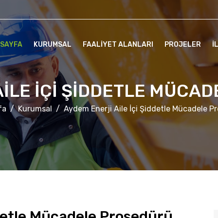
SAYFA
KURUMSAL
FAALİYET ALANLARI
PROJELER
İ
AILE İÇI ŞIDDETLE MÜCA
fa
Kurumsal
Aydem Enerji Aile İçi Şiddetle Mücadele P
ddetle Mücadele Prosedürü