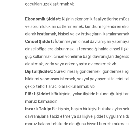
çocukları uzaklaştırmak vb.
Ekonomik Şiddet:
Kişinin ekonomik faaliyetlerine müda
ve sorumlulukları üstlenmemek, kendisini ilgilendiren ek
olarak kısıtlamak, kişisel ve ev ihtiyaçlarını karşılamamak
Cinsel Şiddet:
İstenmeyen cinsel davranışları yapmaya
cinsel bölgelere dokunmak, istenmediği halde cinsel ilişk
güç kullanmak, cinsel yönelime bağlı davranışları değ
aldatmak, zorla veya erken yaşta evlendirmek vb.
Dijital Şiddet:
Sürekli mesaj göndermek, göndermesi iç
bildirimi yapmasını istemek, sosyal paylaşım sitelerini 
çekip tehdit aracı olarak kullanmak vb.
Flört Şiddeti:
Bir kişinin, yakın ilişkide bulunduğu kişi tar
maruz kalmasıdır.
Israrlı Takip:
Bir kişinin, başka bir kişiyi hukuka aykırı 
davranışlarla taciz etme ya da kişiye şiddet uygulama du
maruz kalana tehlikede olduğunu hissettirerek korkmasın