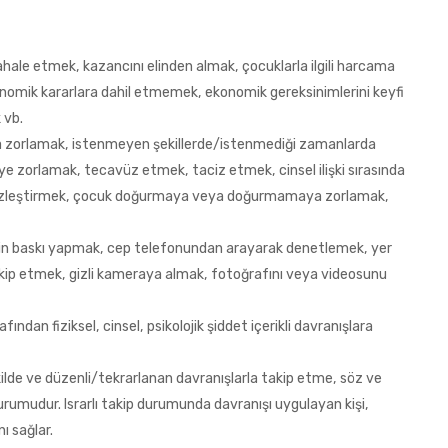
hale etmek, kazancını elinden almak, çocuklarla ilgili harcama
onomik kararlara dahil etmemek, ekonomik gereksinimlerini keyfi
 vb.
 zorlamak, istenmeyen şekillerde/istenmediği zamanlarda
iye zorlamak, tecavüz etmek, taciz etmek, cinsel ilişki sırasında
ersizleştirmek, çocuk doğurmaya veya doğurmamaya zorlamak,
in baskı yapmak, cep telefonundan arayarak denetlemek, yer
takip etmek, gizli kameraya almak, fotoğrafını veya videosunu
afından fiziksel, cinsel, psikolojik şiddet içerikli davranışlara
şekilde ve düzenli/tekrarlanan davranışlarla takip etme, söz ve
rumudur. Israrlı takip durumunda davranışı uygulayan kişi,
ı sağlar.