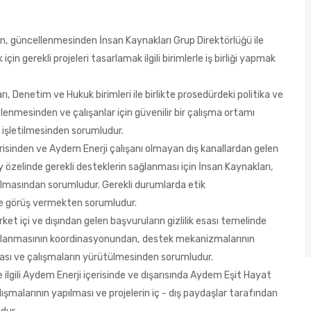
, güncellenmesinden İnsan Kaynakları Grup Direktörlüğü ile
çin gerekli projeleri tasarlamak ilgili birimlerle iş birliği yapmak
ı, Denetim ve Hukuk birimleri ile birlikte prosedürdeki politika ve
lenmesinden ve çalışanlar için güvenilir bir çalışma ortamı
n işletilmesinden sorumludur.
çerisinden ve Aydem Enerji çalışanı olmayan dış kanallardan gelen
ay özelinde gerekli desteklerin sağlanması için İnsan Kaynakları,
ılmasından sorumludur. Gerekli durumlarda etik
ine görüş vermekten sorumludur.
rket içi ve dışından gelen başvuruların gizlilik esası temelinde
sağlanmasının koordinasyonundan, destek mekanizmalarının
ınması ve çalışmaların yürütülmesinden sorumludur.
le ilgili Aydem Enerji içerisinde ve dışarısında Aydem Eşit Hayat
alışmalarının yapılması ve projelerin iç - dış paydaşlar tarafından