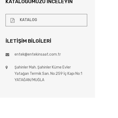
KATALOĞUMUZU İNCELEYIN
KATALOG
İLETIŞIM BILGILERI
entek@entekinsaat.com.tr
Şahinler Mah. Şahinler Küme Evler
Yatağan Termik San. No:259 İç Kapı No:1
YATAĞAN/MUĞLA