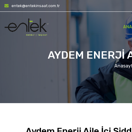
entek@entekinsaat.com.tr
ANA
AYDEM ENERJI 
Anasay
Aydem Enerji Aile İçi Şi