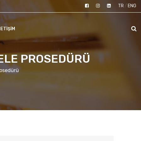
TR
/
ENG
LETİŞİM
DELE PROSEDÜRÜ
rosedürü