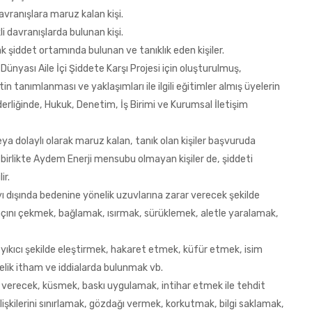
 davranışlara maruz kalan kişi.
kli davranışlarda bulunan kişi.
iddet ortamında bulunan ve tanıklık eden kişiler.
 Dünyası Aile İçi Şiddete Karşı Projesi için oluşturulmuş,
etin tanımlanması ve yaklaşımları ile ilgili eğitimler almış üyelerin
iderliğinde, Hukuk, Denetim, İş Birimi ve Kurumsal İletişim
ya dolaylı olarak maruz kalan, tanık olan kişiler başvuruda
a birlikte Aydem Enerji mensubu olmayan kişiler de, şiddeti
ir.
nayı dışında bedenine yönelik uzuvlarına zarar verecek şekilde
ını çekmek, bağlamak, ısırmak, sürüklemek, aletle yaralamak,
ıkıcı şekilde eleştirmek, hakaret etmek, küfür etmek, isim
lik itham ve iddialarda bulunmak vb.
rar verecek, küsmek, baskı uygulamak, intihar etmek ile tehdit
 ilişkilerini sınırlamak, gözdağı vermek, korkutmak, bilgi saklamak,