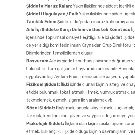
Şiddete Maruz Kalan:
Yakın ilişkilerinde şiddet içerikli
Şiddeti Uygulayan /Fail:
Yakın ilişkilerinde şiddet içeri
Tanıklık Eden:
Şiddete doğrudan maruz kalmamış ancak ş
Aile İçi Şiddete Karşı Önlem ve Destek Komitesi:
İş
içerisinde toplumsal cinsiyet eşitliği, aile içi şiddet, şidd
de yer aldığı komitedir. İnsan Kaynakları Grup Direktörü l
Birimlerinden temsilcilerden oluşur.
Başvuran:
Aile içi şiddete herhangi biçimde doğrudan ve
bulunabilir. Tüm çalışanlar başvuruda bulunabilir. Bununl
uygulayan kişi Aydem Enerji mensubu ise başvuru yapabil
Fiziksel Şiddet:
İlişki içinde olunan kişinin isteği ve o
etkide bulunmak tokat atmak, itmek, yumruk atmak, saç
tekmelemek, ezmek, sigara ile yaralamak vb.
Sözel Şiddet:
Bağırmak, onunla alay etmek, suçlamak, y
takmak, kendine olan güven ve saygısını düşürmeye yöne
Psikolojik Şiddet:
İlişkide olan kişinin psikolojisine za
etmek, kıskançlık, ilişkide olduğu kişinin davranışlarını ve