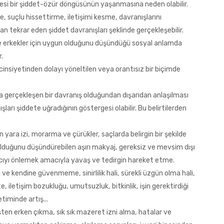
esi bir şiddet-özür döngüsünün yaşanmasına neden olabilir.
me, suçlu hissettirme, iletişimi kesme, davranışlarını
n tekrar eden şiddet davranışları şeklinde gerçekleşebilir.
ve erkekler için uygun olduğunu düşündüğü sosyal anlamda
r.
cinsiyetinden dolayı yöneltilen veya orantısız bir biçimde
a gerçekleşen bir davranış olduğundan dışarıdan anlaşılması
ları şiddete uğradığının göstergesi olabilir. Bu belirtilerden
n yara izi, morarma ve çürükler, saçlarda belirgin bir şekilde
 olduğunu düşündürebilen aşırı makyaj, gereksiz ve mevsim dışı
cıyı önlemek amacıyla yavaş ve tedirgin hareket etme.
e kendine güvenmeme, sinirlilik hali, sürekli üzgün olma hali,
e, iletişim bozukluğu, umutsuzluk, bitkinlik, işin gerektirdiği
timinde artış...
şten erken çıkma, sık sık mazeret izni alma, hatalar ve