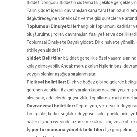
Şiddet Döngüsü: Şiddetin sistematik şekilde gerçekleşm
Failin şiddet içerikli davranışları karşı taraftan özür dile
değiştireceğine yönelik söz verme gibi süreçler ve ardında
Toplumsal Cinsiyet:
Herhangi bir toplumun, kadınlar 
oluşturulmuş roller, davranışlar, faaliyetler ve özelliklerdi
Toplumsal Cinsiyete Dayalı Şiddet: Bir cinsiyete yönelik, 
etkileyen şiddettir.
Şiddet Belirtileri:
Şiddet genellikle özel yaşam alanınd
kolay olmayabilir. Ancak maruz kalan kişilerin bazı davranış
yaygın olanlar aşağıda sıralanmıştır:
Fiziksel belirtiler:
Bilek ve boğaz gibi bölgelerde belirgi
görünen yoluklar, fiziksel yaraları kapamak için yapılmış
aksesuar, adalelerde güçsüzlük, topallama, muhtemel a
Davranışsal belirtiler:
Depresyon, yetersizlik duygusu v
tedirginlik, korku, suçluluk duygusu, saldırganlık, anksiyet
haller dışında işyerinde uzun süre kalma, ilaç ve alkol tüke
İş performansına yönelik belirtiler:
İşe geç gelme, i