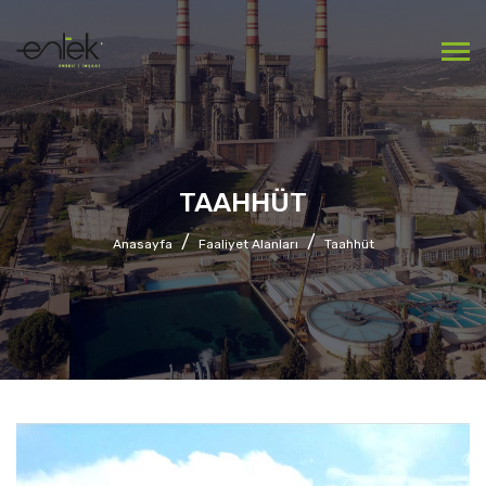
TAAHHÜT
Anasayfa
Faaliyet Alanları
Taahhüt