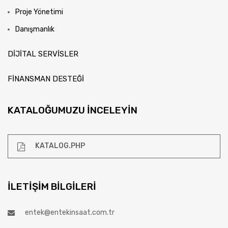
Proje Yönetimi
Danışmanlık
DİJİTAL SERVİSLER
FİNANSMAN DESTEĞİ
KATALOĞUMUZU İNCELEYIN
KATALOG.PHP
İLETIŞIM BILGILERI
entek@entekinsaat.com.tr