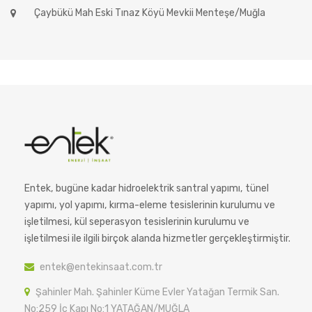
Çaybükü Mah Eski Tınaz Köyü Mevkii Menteşe/Muğla
Entek, bugüne kadar hidroelektrik santral yapımı, tünel
yapımı, yol yapımı, kırma-eleme tesislerinin kurulumu ve
işletilmesi, kül seperasyon tesislerinin kurulumu ve
işletilmesi ile ilgili birçok alanda hizmetler gerçekleştirmiştir.
entek@entekinsaat.com.tr
Şahinler Mah. Şahinler Küme Evler Yatağan Termik San.
No:259 İç Kapı No:1 YATAĞAN/MUĞLA