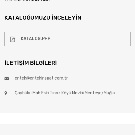
KATALOĞUMUZU İNCELEYIN
KATALOG.PHP
İLETIŞIM BILGILERI
entek@entekinsaat.com.tr
Çaybükü Mah Eski Tınaz Köyü Mevkii Menteşe/Muğla